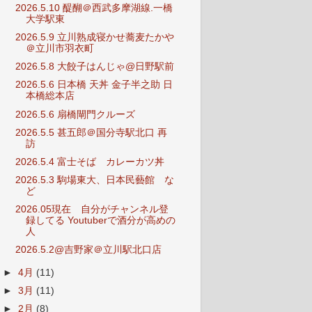
2026.5.10 醍醐＠西武多摩湖線.一橋
大学駅東
2026.5.9 立川熟成寝かせ蕎麦たかや
＠立川市羽衣町
2026.5.8 大餃子はんじゃ@日野駅前
2026.5.6 日本橋 天丼 金子半之助 日
本橋総本店
2026.5.6 扇橋閘門クルーズ
2026.5.5 甚五郎＠国分寺駅北口 再
訪
2026.5.4 富士そば カレーカツ丼
2026.5.3 駒場東大、日本民藝館 な
ど
2026.05現在 自分がチャンネル登
録してる Youtuberで酒分が高めの
人
2026.5.2@吉野家＠立川駅北口店
►
4月
(11)
►
3月
(11)
►
2月
(8)