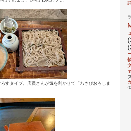
(
(
m
(
おろすタイプ。店員さんが気を利かせて「わさびおろしま
(1