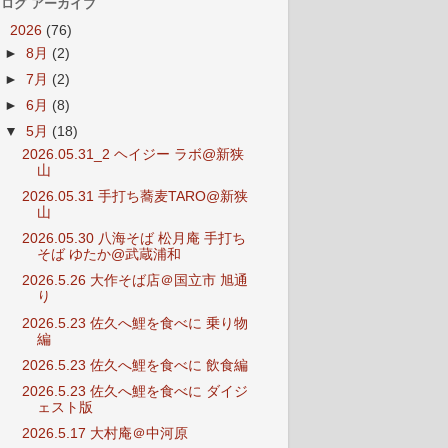
ログ アーカイブ
▼
2026
(76)
►
8月
(2)
►
7月
(2)
►
6月
(8)
▼
5月
(18)
2026.05.31_2 ヘイジー ラボ@新狭
山
2026.05.31 手打ち蕎麦TARO@新狭
山
2026.05.30 八海そば 松月庵 手打ち
そば ゆたか@武蔵浦和
2026.5.26 大作そば店＠国立市 旭通
り
2026.5.23 佐久へ鯉を食べに 乗り物
編
2026.5.23 佐久へ鯉を食べに 飲食編
2026.5.23 佐久へ鯉を食べに ダイジ
ェスト版
2026.5.17 大村庵＠中河原