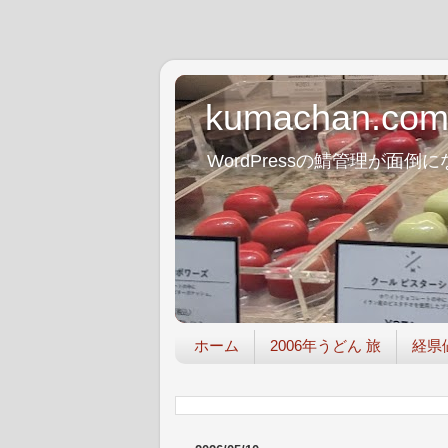
kumachan.co
WordPressの鯖管理が
ホーム
2006年うどん 旅
経県