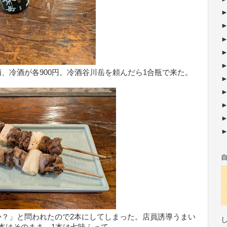
、冷酒が各900円。冷酒谷川岳を頼んだら1合瓶で来た。
か？」と問われたので2本にしてしまった。店員誘導うまい
本はそのまま、1本は七味ふって。