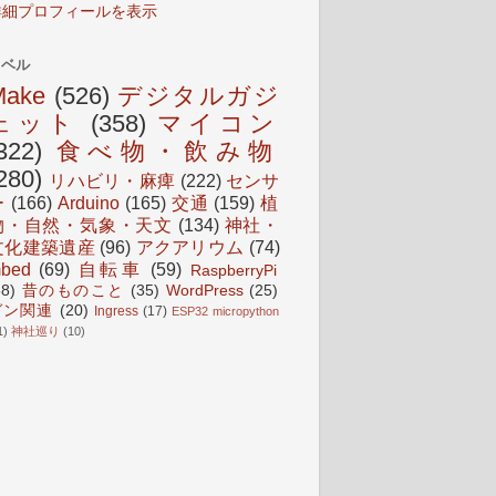
詳細プロフィールを表示
ラベル
Make
(526)
デジタルガジ
ェット
(358)
マイコン
322)
食べ物・飲み物
280)
リハビリ・麻痺
(222)
センサ
ー
(166)
Arduino
(165)
交通
(159)
植
物・自然・気象・天文
(134)
神社・
文化建築遺産
(96)
アクアリウム
(74)
bed
(69)
自転車
(59)
RaspberryPi
38)
昔のものこと
(35)
WordPress
(25)
ガン関連
(20)
Ingress
(17)
ESP32 micropython
1)
神社巡り
(10)