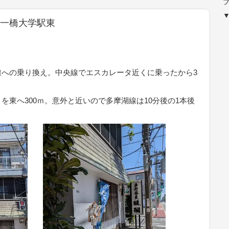
ブ
線.一橋大学駅東
線への乗り換え。中央線でエスカレータ近くに乗ったから3
を東へ300ｍ。意外と近いので多摩湖線は10分後の1本後