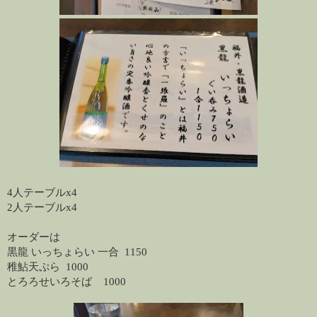
4人テーブルx4
2人テーブルx4
オーダーは
黒龍 いっちょらい 一合  1150
稚鮎天ぷら  1000
とろろせいろそば    1000