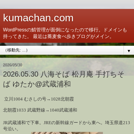
kumachan.com
WordPressの鯖管理が面倒になったので移行。ドメインも
持ってきた。 最近は蕎麦食べ歩きブログがメイン。
▼
2026/05/30
2026.05.30 八海そば 松月庵 手打ちそ
ば ゆたか@武蔵浦和
立川1004 むさしの号→1028北朝霞
北朝霞1033 武蔵野線→1040武蔵浦和
JR武蔵浦和で下車。JREの新幹線ガードから東へ。埼玉県道213
号沿い。