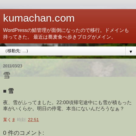
kumachan.com
WordPressの鯖管理が面倒になったので移行。ドメインも
持ってきた。 最近は蕎麦食べ歩きブログがメイン。
▼
2011/03/23
雪
■
雪
夜、雪がふってました。22:00頃帰宅途中にも雪が積もった
車がいくらか。明日の停電、本当にないんだろうなぁ？
某くま
時刻:
22:51
0 件のコメント: