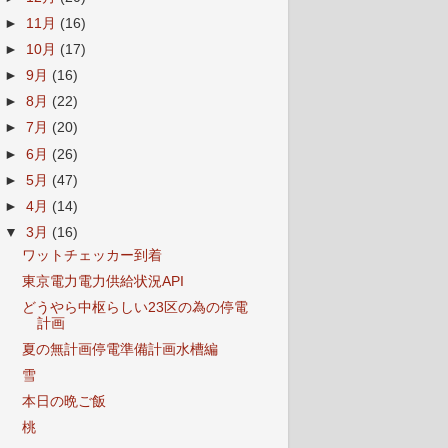
►
11月
(16)
►
10月
(17)
►
9月
(16)
►
8月
(22)
►
7月
(20)
►
6月
(26)
►
5月
(47)
►
4月
(14)
▼
3月
(16)
ワットチェッカー到着
東京電力電力供給状況API
どうやら中枢らしい23区の為の停電
計画
夏の無計画停電準備計画水槽編
雪
本日の晩ご飯
桃