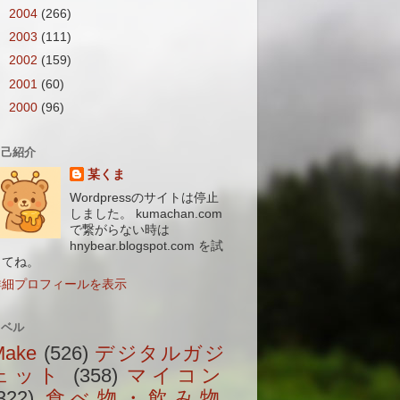
►
2004
(266)
►
2003
(111)
►
2002
(159)
►
2001
(60)
►
2000
(96)
自己紹介
某くま
Wordpressのサイトは停止
しました。 kumachan.com
で繋がらない時は
hnybear.blogspot.com を試
してね。
詳細プロフィールを表示
ラベル
Make
(526)
デジタルガジ
ェット
(358)
マイコン
322)
食べ物・飲み物