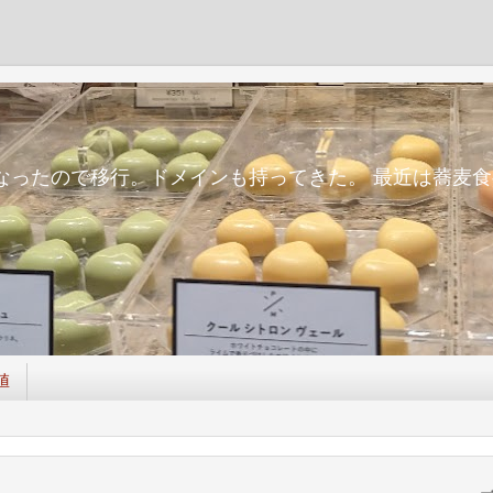
m
面倒になったので移行。ドメインも持ってきた。 最近は蕎
値