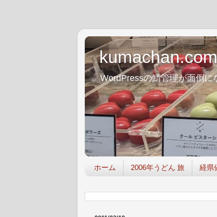
kumachan.co
WordPressの鯖管理が
ホーム
2006年うどん 旅
経県