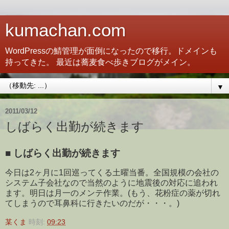
kumachan.com
WordPressの鯖管理が面倒になったので移行。ドメインも
持ってきた。 最近は蕎麦食べ歩きブログがメイン。
▼
2011/03/12
しばらく出勤が続きます
■
しばらく出勤が続きます
今日は2ヶ月に1回巡ってくる土曜当番。全国規模の会社の
システム子会社なので当然のように地震後の対応に追われ
ます。明日は月一のメンテ作業。(もう、花粉症の薬が切れ
てしまうので耳鼻科に行きたいのだが・・・。)
某くま
時刻:
09:23