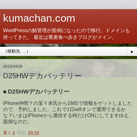
kumachan.com
WordPressの鯖管理が面倒になったので移行。ドメインも
持ってきた。 最近は蕎麦食べ歩きブログがメイン。
▼
2010/04/26
D25HWデカバッテリー
■
D25HWデカバッテリー
iPhone仲間？の某Ｙ本氏からSMSで情報をゲットしました
ので、予約しました。これで1日wifiオンで運用できるか
な？いまはiPhoneから通信する時だけONにしてますゆえ、
面倒なのだ。
某くま
時刻:
09:20