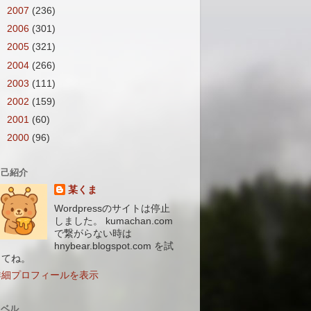
►
2007
(236)
►
2006
(301)
►
2005
(321)
►
2004
(266)
►
2003
(111)
►
2002
(159)
►
2001
(60)
►
2000
(96)
自己紹介
某くま
Wordpressのサイトは停止
しました。 kumachan.com
で繋がらない時は
hnybear.blogspot.com を試
してね。
詳細プロフィールを表示
ラベル