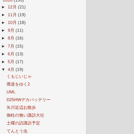
▼
2010
(195)
►
12月
(21)
►
11月
(19)
►
10月
(18)
►
9月
(11)
►
8月
(16)
►
7月
(15)
►
6月
(13)
►
5月
(17)
▼
4月
(19)
くもじいじゃ
廃道をゆく2
UML
D25HWデカバッテリー
矢川近辺お散歩
御柱の無い諏訪大社
土曜の訪諏訪予定
てんとう虫