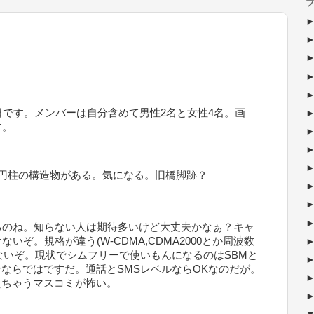
ブ
日です。メンバーは自分含めて男性2名と女性4名。画
す。
円柱の構造物がある。気になる。旧橋脚跡？
るのね。知らない人は期待多いけど大丈夫かなぁ？キャ
ぞ。規格が違う(W-CDMA,CDMA2000とか周波数
えないぞ。現状でシムフリーで使いもんになるのはSBMと
ンならではですだ。通話とSMSレベルならOKなのだが。
考えちゃうマスコミが怖い。