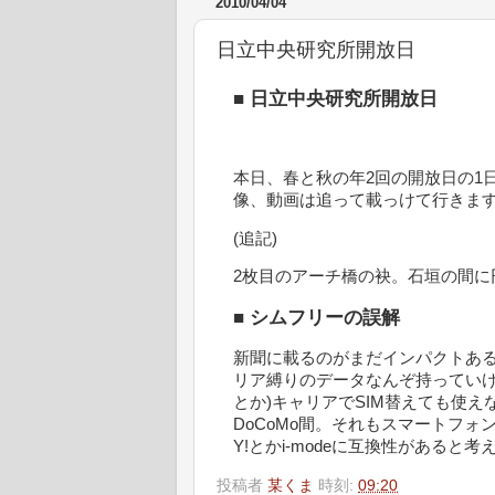
2010/04/04
日立中央研究所開放日
■
日立中央研究所開放日
本日、春と秋の年2回の開放日の1
像、動画は追って載っけて行きま
(追記)
2枚目のアーチ橋の袂。石垣の間に
■
シムフリーの誤解
新聞に載るのがまだインパクトあ
リア縛りのデータなんぞ持っていけない
とか)キャリアでSIM替えても使
DoCoMo間。それもスマートフォ
Y!とかi-modeに互換性があると
投稿者
某くま
時刻:
09:20