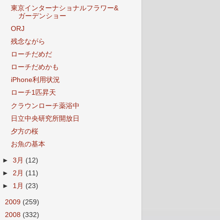
東京インターナショナルフラワー&
ガーデンショー
ORJ
残念ながら
ローチだめだ
ローチだめかも
iPhone利用状況
ローチ1匹昇天
クラウンローチ薬浴中
日立中央研究所開放日
夕方の桜
お魚の基本
►
3月
(12)
►
2月
(11)
►
1月
(23)
►
2009
(259)
►
2008
(332)