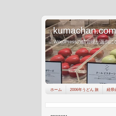
kumachan.co
WordPressの鯖管理が
ホーム
2006年うどん 旅
経県