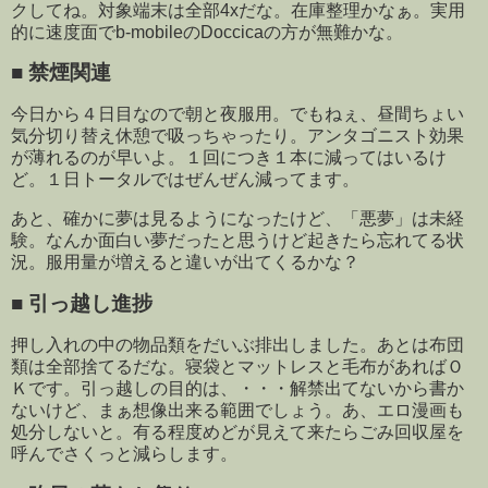
クしてね。対象端末は全部4xだな。在庫整理かなぁ。実用
的に速度面でb-mobileのDoccicaの方が無難かな。
■
禁煙関連
今日から４日目なので朝と夜服用。でもねぇ、昼間ちょい
気分切り替え休憩で吸っちゃったり。アンタゴニスト効果
が薄れるのが早いよ。１回につき１本に減ってはいるけ
ど。１日トータルではぜんぜん減ってます。
あと、確かに夢は見るようになったけど、「悪夢」は未経
験。なんか面白い夢だったと思うけど起きたら忘れてる状
況。服用量が増えると違いが出てくるかな？
■
引っ越し進捗
押し入れの中の物品類をだいぶ排出しました。あとは布団
類は全部捨てるだな。寝袋とマットレスと毛布があればＯ
Ｋです。引っ越しの目的は、・・・解禁出てないから書か
ないけど、まぁ想像出来る範囲でしょう。あ、エロ漫画も
処分しないと。有る程度めどが見えて来たらごみ回収屋を
呼んでさくっと減らします。