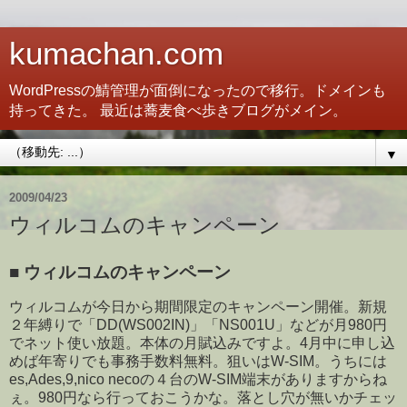
kumachan.com
WordPressの鯖管理が面倒になったので移行。ドメインも
持ってきた。 最近は蕎麦食べ歩きブログがメイン。
▼
2009/04/23
ウィルコムのキャンペーン
■
ウィルコムのキャンペーン
ウィルコムが今日から期間限定のキャンペーン開催。新規
２年縛りで「DD(WS002IN)」「NS001U」などが月980円
でネット使い放題。本体の月賦込みですよ。4月中に申し込
めば年寄りでも事務手数料無料。狙いはW-SIM。うちには
es,Ades,9,nico necoの４台のW-SIM端末がありますからね
ぇ。980円なら行っておこうかな。落とし穴が無いかチェッ