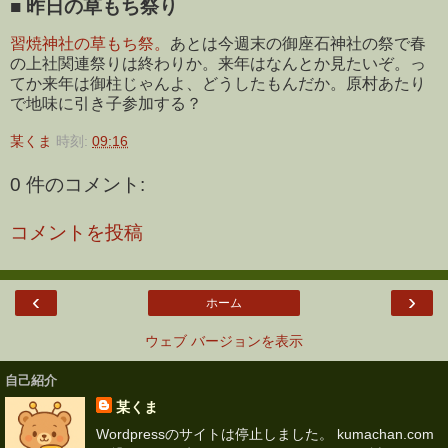
■
昨日の草もち祭り
習焼神社の草もち祭。
あとは今週末の御座石神社の祭で春
の上社関連祭りは終わりか。来年はなんとか見たいぞ。っ
てか来年は御柱じゃんよ、どうしたもんだか。原村あたり
で地味に引き子参加する？
某くま
時刻:
09:16
0 件のコメント:
コメントを投稿
‹
›
ホーム
ウェブ バージョンを表示
自己紹介
某くま
Wordpressのサイトは停止しました。 kumachan.com