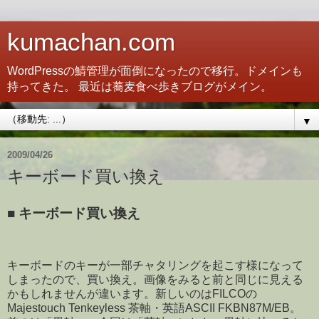
kumachan.com
WordPressの鯖管理が面倒になったので移行。ドメインも
持ってきた。 最近は蕎麦食べ歩きブログがメイン。
▼
2009/04/26
キーボード買い換え
■
キーボード買い換え
キーボードのキーが一部チャタリングを起こす様になって
しまったので、買い換え。画像をみると前と同じに見える
かもしれませんが違います。新しいのはFILCOの
Majestouch Tenkeyless 茶軸・英語ASCII FKBN87M/EB。