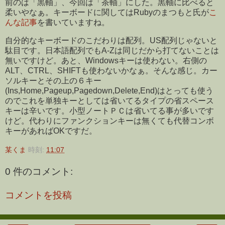
前のは「黒軸」、今回は「茶軸」にした。黒軸に比べると
柔いやなぁ。キーボードに関してはRubyのまつもと氏が
こ
んな記事
を書いていますね。
自分的なキーボードのこだわりは配列。US配列じゃないと
駄目です。日本語配列でもA-Zは同じだから打てないことは
無いですけど。あと、Windowsキーは使わない。右側の
ALT、CTRL、SHIFTも使わないかなぁ。そんな感じ。カー
ソルキーとその上の６キー
(Ins,Home,Pageup,Pagedown,Delete,End)はとっても使う
のでこれを単独キーとしては省いてるタイプの省スペース
キーは辛いです。小型ノートＰＣは省いてる事が多いです
けど。代わりにファンクションキーは無くても代替コンボ
キーがあればOKですだ。
某くま
時刻:
11:07
0 件のコメント:
コメントを投稿