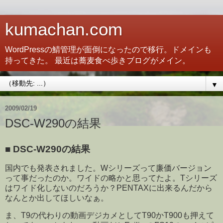
kumachan.com
WordPressの鯖管理が面倒になったので移行。ドメインも
持ってきた。 最近は蕎麦食べ歩きブログがメイン。
▼
2009/02/19
DSC-W290の結果
■
DSC-W290の結果
国内でも発表されました。Wシリーズって廉価バージョン
って事だったのか。ワイドの略かと思ってたよ。Tシリーズ
はワイド化しないのだろうか？PENTAXに出来るんだから
なんとか出してほしいなぁ。
ま、T9の代わりの動画デジカメとしてT90かT900も押えて