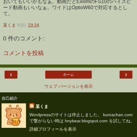
おいてもいいかもなぁ。動画だとExilimのFS10のハイスピ
ード動画もいいなぁ。ワイドはOptioW60で対応するとし
て。
某くま
時刻:
23:24
0 件のコメント:
コメントを投稿
‹
›
ホーム
ウェブ バージョンを表示
自己紹介
某くま
Wordpressのサイトは停止しました。 kumachan.com
で繋がらない時は hnybear.blogspot.com を試してね。
詳細プロフィールを表示