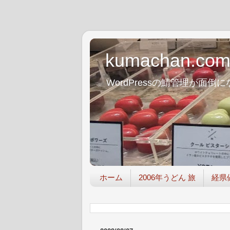
kumachan.co
WordPressの鯖管理が
ホーム
2006年うどん 旅
経県