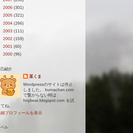
►
2006
(301)
►
2005
(321)
►
2004
(266)
►
2003
(111)
►
2002
(159)
►
2001
(60)
►
2000
(96)
自己紹介
某くま
Wordpressのサイトは停止
しました。 kumachan.com
で繋がらない時は
hnybear.blogspot.com を試
してね。
詳細プロフィールを表示
ラベル