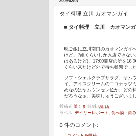
2009/02/07
タイ料理 立川 カオマンガイ
■
タイ料理 立川 カオマンガ
晩ご飯に立川南口のカオマンガイへ
けど、7組くらいしか入店できない
はあるけど)。17:00開店の所を1
くらい来たけど外で待ち状態でし
ソフトシェルクラブサラダ、ヤム
イ、アイスクリームのココナッツ
めなのはヤムウンセン位か。どの
だろうなぁ。美味しゅうございま
投稿者
某くま
時刻:
09:16
ラベル:
デイリーレポート
,
食べ物・飲
0 件のコメント:
コメントを投稿