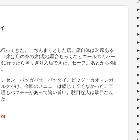
ブ
イ
行ってきた。こぢんまりとした店。席自体は24席ある
。1席は店の外の席(現地屋台ちっくなビニールのカバー
8:00に行ったらぎりぎり入店できた、セーフ。あとから3組
た。
ウンセン、パッガパオ、パッタイ、ビッグ・カオマンガ
ミルクがけ。今回のメニューは総じて辛くなかった。辛
料理もパクチーがあって旨い旨い。駄目な人は駄目なん
した。
み物