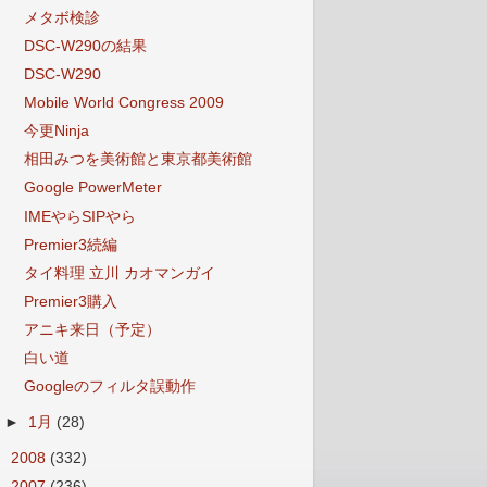
メタボ検診
DSC-W290の結果
DSC-W290
Mobile World Congress 2009
今更Ninja
相田みつを美術館と東京都美術館
Google PowerMeter
IMEやらSIPやら
Premier3続編
タイ料理 立川 カオマンガイ
Premier3購入
アニキ来日（予定）
白い道
Googleのフィルタ誤動作
►
1月
(28)
►
2008
(332)
►
2007
(236)