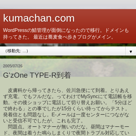
kumachan.com
WordPressの鯖管理が面倒になったので移行。ドメインも
持ってきた。 最近は蕎麦食べ歩きブログがメイン。
▼
2005/07/26
G'zOne TYPE-R到着
皮膚科から帰ってきたら、佐川急便にて到着。とりあえ
ず充電。でもフルだな。ってわけでMySyncにて電話帳を移
動。その後ショップに電話して切り替えお願い。「5分ほど
で終わる」との事でしたが15分くらい待ってからテスト。
発着信とも問題なし。E-メールは一度センターにつながな
いと受信不可でしたが、これも完了。
問題点。オートマナーが無いのだな。昼間はマナーモー
ド、夜間は着うた鳴らしまくりで夜間トラブル対応してい