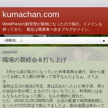
kumachan.com
WordPressの鯖管理が面倒になったので移行。ドメインも
持ってきた。 最近は蕎麦食べ歩きブログがメイン。
▼
2005/07/01
職場の親睦会＆打ち上げ
3月から延び延びになっていた幹事業務を遂行。前から書
いてる様に大人数の幹事って苦手なんだよなぁ。さてお
き。
場所は立川の鳥良2号店。席は広めだったけど椅子席。周り
の会話や音が聞こえるのでいまいちでした。料理的にはあ
んなもんかなぁって感じ。なんか微妙に疲れた。
ただ、19:00-21:00 2時間の所、お店の配慮で時間無制限に
なったので23:20まで飲んでましたよ。飲み放題は終わって