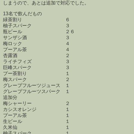
しまうので、あとは追加で対応でした。
13名で飲んだもの
緑茶割り ６
柚子スパーク ３
瓶ビール ２６
サンザシ酒 ３
梅ロック ４
プーアル茶 ４
杏露酒 ２
ライチフィズ ３
巨峰スパーク ３
プー茶割り １
梅スパーク ２
グレープフルーツジュース １
グレープフルーツスパーク １
追加分
梅シャーリー ２
カシスオレンジ １
プーアル茶 １
生ビール １
久米仙 １
柚子スパーク １