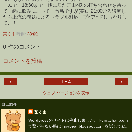
んで、18:30まで一緒に居た某山○氏の打ち合わせを待っ
て一緒に飲みに。って一番鳥ですが(笑)。21:00ごろ帰宅し
たら上流の問題によるトラブル対応。プ○ア○ドしっかりし
てよ！
某くま
時刻:
23:00
0 件のコメント:
コメントを投稿
‹
›
ホーム
ウェブ バージョンを表示
自己紹介
某くま
Wordpressのサイトは停止しました。 kumachan.com
で繋がらない時は hnybear.blogspot.com を試してね。