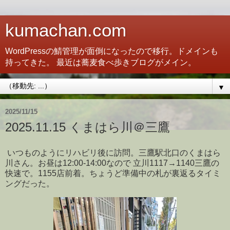
kumachan.com
WordPressの鯖管理が面倒になったので移行。ドメインも
持ってきた。 最近は蕎麦食べ歩きブログがメイン。
▼
2025/11/15
2025.11.15 くまはら川＠三鷹
いつものようにリハビリ後に訪問。三鷹駅北口のくまはら
川さん。お昼は12:00-14:00なので 立川1117→1140三鷹の
快速で。1155店前着。ちょうど準備中の札が裏返るタイミ
ングだった。