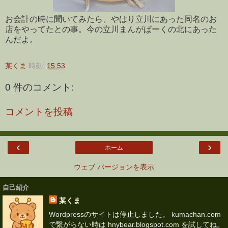
お会計の時に聞いてみたら、やはり立川にあった同名のお
店をやってたとの事。今の立川まんがぱーくの北にあった
んだよ。
某くま
時刻:
15:53
0 件のコメント:
コメントを投稿
‹
›
ホーム
ウェブ バージョンを表示
自己紹介
某くま
Wordpressのサイトは停止しました。 kumachan.com
で繋がらない時は hnybear.blogspot.com を試してね。