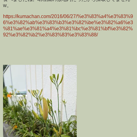
w。
https://kumachan.com/2016/06/27/%e3%83%a4%e3%83%9
6%e3%82%ab%e3%83%b3%e3%82%be%e3%82%a6%e3
%81%ae%e3%81%a4%e3%81%bc%e3%81%bf%e3%82%
92%e3%82%b2%e3%83%83%e3%83%88/