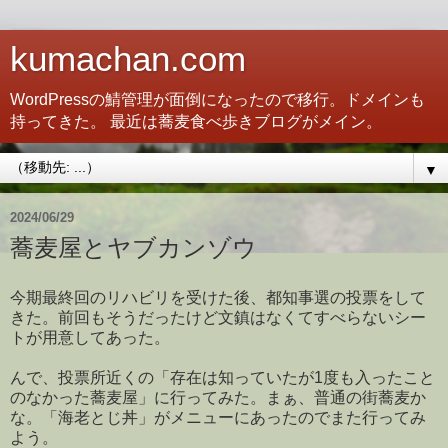
kumachan.com
WordPressの鯖管理が面倒になったので移行。ドメインも
持ってきた。 最近は蕎麦食べ歩きブログがメイン。
▼
2024/06/29
蕎麦屋とヤブカンゾウ
今期最終回のリハビリを受けた後、都知事選の投票をして
きた。前回もそうだったけど文鎮はなくてすべらないシー
トが用意してあった。
んで、投票所近くの「存在は知っていたが1度も入ったこと
のなかった蕎麦屋」に行ってみた。まぁ、普通の街蕎麦か
な。「海老とじ丼」がメニューにあったのでまた行ってみ
よう。