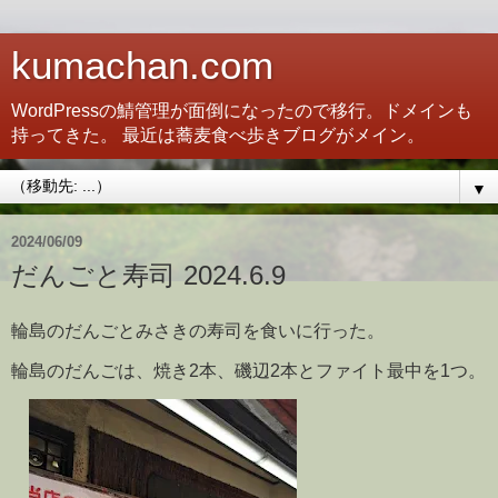
kumachan.com
WordPressの鯖管理が面倒になったので移行。ドメインも
持ってきた。 最近は蕎麦食べ歩きブログがメイン。
▼
2024/06/09
だんごと寿司 2024.6.9
輪島のだんごとみさきの寿司を食いに行った。
輪島のだんごは、焼き2本、磯辺2本とファイト最中を1つ。