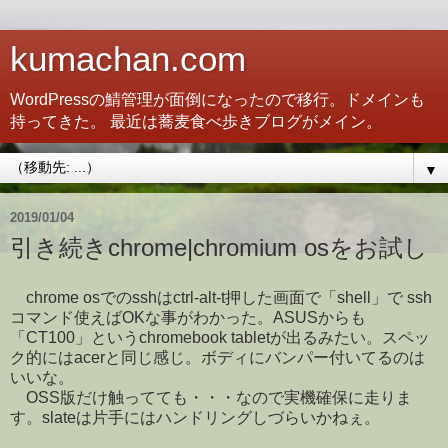
kumachan.com
WordPressの鯖管理が面倒になったので移行。ドメインも
持ってきた。 最近は蕎麦食べ歩きブログがメイン。
▼
2019/01/04
引き続きchrome|chromium osをお試し
chrome osでのsshはctrl-alt-t押した画面で「shell」で ssh
コマンド使えばOKな事がわかった。ASUSからも
「CT100」というchromebook tabletが出るみたい。スペッ
ク的にはacerと同じ感じ。ボディにバンパー付いてるのは
いいな。
OSS版だけ触ってても・・・なので実機確保に走りま
す。slateは片手にはハンドリングしづらいかねぇ。