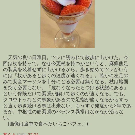
天気の良い日曜日。ツレに誘われて散歩に出かけた。今
回は杖を持って。なぜ今更杖を持つかというと、麻痺側足
の装具を装着せずに出かけるから。歩き始めてツレがいう
には「杖があると歩くの速度が速くなる」。確かに左足の
みで安全マージンを十分にとる必要は無くなる。杖は地面
を突く必要もない。「危なくなったらつける状態にある」
という保険だけで緊張が解けて歩くのが速くなる。でも、
クロウトゥなどの事象があるので足指が痛くなるからずっ
と速く歩き続ける事は出来ない。もうすぐ発症から2年であ
るが、中枢性の筋緊張のバランス異常はなかなか治らな
い。
(画像は途中で食べたいちごパフェ。)
某くま
時刻:
22:04