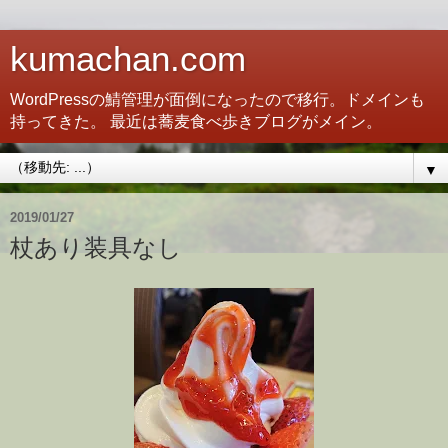
kumachan.com
WordPressの鯖管理が面倒になったので移行。ドメインも
持ってきた。 最近は蕎麦食べ歩きブログがメイン。
▼
2019/01/27
杖あり装具なし