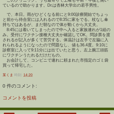
このクリニック、うち最寄りで土曜も午前・午後と開い
ているので助かります。Dr.は杏林大学出の若手男性。
で、本日。雨がひどくなる前にと9:00診療開始でちょっ
と前から待合室には入れるので8:35に家をでる。杖なし傘
持ちではあるが、まだ朝なので体が動くから大丈夫。
8:45には着いてしまったので中へ入ると家族連れが1組の
み。受付にワクチン接種大丈夫か確認してOK。問診票を渡
されるが記入が多くて苦労する。体温計は左手で左脇に入
れられるようになったので問題なし、値も36.4度。9:10に
診察室に入って9:11分には出ていたと思う。左上腕三頭筋
にワクチンうたれるだけだもの。
お会計して、コンビニで連れに頼まれた市指定のゴミ袋
買って帰宅した。
某くま
時刻:
14:20
0 件のコメント:
コメントを投稿