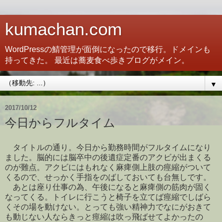
kumachan.com
WordPressの鯖管理が面倒になったので移行。ドメインも
持ってきた。 最近は蕎麦食べ歩きブログがメイン。
▼
2017/10/12
今日からフルタイム
タイトルの通り。今日から勤務時間がフルタイムになり
ました。脳的には脳卒中の後遺症定番のアクビが出まくる
のが難点。アクビにはもれなく麻痺側上肢の痙縮がついて
くるので、せっかく手指をのばしておいても台無しです。
あとは座り仕事の為、午後になると麻痺側の筋肉が固く
なってくる。トイレに行こうと椅子を立てば痙縮でしばら
くその場を動けない。とっても強い精神力でなにがおきて
も動じない人ならきっと痙縮は吹っ飛ばせてよかったの