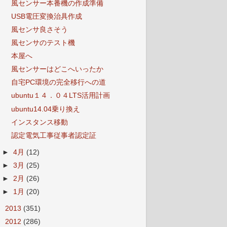
風センサー本番機の作成準備
USB電圧変換治具作成
風センサ良さそう
風センサのテスト機
本屋へ
風センサーはどこへいったか
自宅PC環境の完全移行への道
ubuntu１４．０４LTS活用計画
ubuntu14.04乗り換え
インスタンス移動
認定電気工事従事者認定証
►
4月
(12)
►
3月
(25)
►
2月
(26)
►
1月
(20)
►
2013
(351)
►
2012
(286)