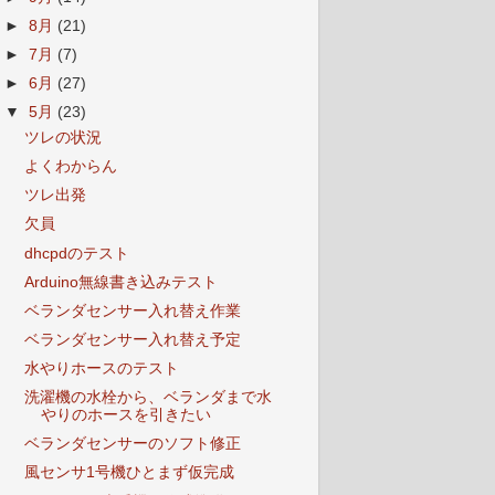
►
8月
(21)
►
7月
(7)
►
6月
(27)
▼
5月
(23)
ツレの状況
よくわからん
ツレ出発
欠員
dhcpdのテスト
Arduino無線書き込みテスト
ベランダセンサー入れ替え作業
ベランダセンサー入れ替え予定
水やりホースのテスト
洗濯機の水栓から、ベランダまで水
やりのホースを引きたい
ベランダセンサーのソフト修正
風センサ1号機ひとまず仮完成