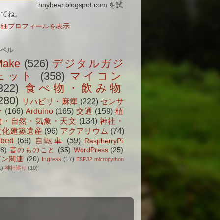
hnybear.blogspot.com を試
してね。
詳細プロフィールを表示
ラベル
Make
(526)
デジタルガジ
ェット
(358)
マイコン
322)
食べ物・飲み物
280)
リハビリ・麻痺
(222)
センサ
ー
(166)
Arduino
(165)
交通
(159)
植
物・自然・気象・天文
(134)
神社・
文化建築遺産
(96)
アクアリウム
(74)
bed
(69)
自転車
(59)
RaspberryPi
38)
昔のものこと
(35)
WordPress
(25)
ガン関連
(20)
Ingress
(17)
ESP32 micropython
1)
神社巡り
(10)