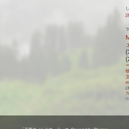
(
(
m
(
(1