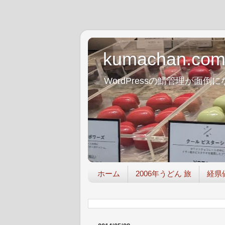
kumachan.co
WordPressの鯖管理が
ホーム
2006年うどん 旅
経県