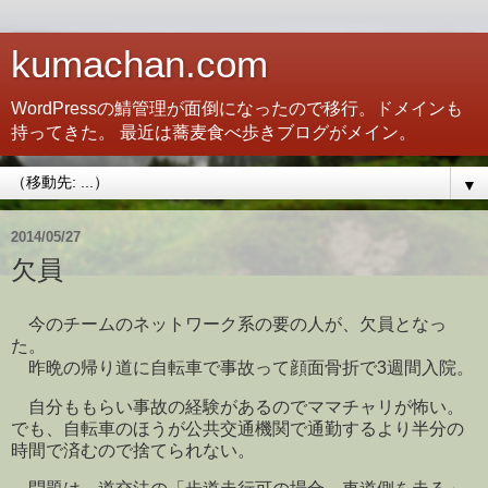
kumachan.com
WordPressの鯖管理が面倒になったので移行。ドメインも
持ってきた。 最近は蕎麦食べ歩きブログがメイン。
▼
2014/05/27
欠員
今のチームのネットワーク系の要の人が、欠員となっ
た。
昨晩の帰り道に自転車で事故って顔面骨折で3週間入院。
自分ももらい事故の経験があるのでママチャリが怖い。
でも、自転車のほうが公共交通機関で通勤するより半分の
時間で済むので捨てられない。