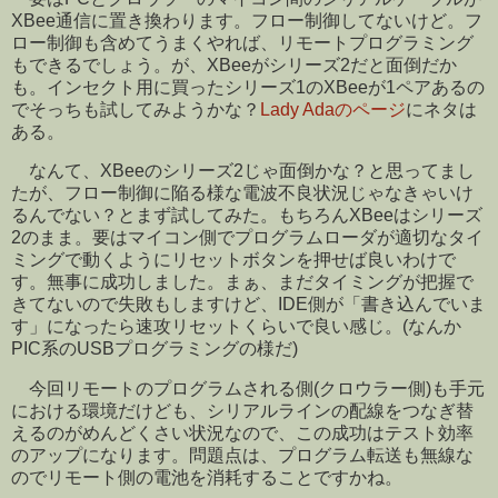
XBee通信に置き換わります。フロー制御してないけど。フ
ロー制御も含めてうまくやれば、リモートプログラミング
もできるでしょう。が、XBeeがシリーズ2だと面倒だか
も。インセクト用に買ったシリーズ1のXBeeが1ペアあるの
でそっちも試してみようかな？
Lady Adaのページ
にネタは
ある。
なんて、XBeeのシリーズ2じゃ面倒かな？と思ってまし
たが、フロー制御に陥る様な電波不良状況じゃなきゃいけ
るんでない？とまず試してみた。もちろんXBeeはシリーズ
2のまま。要はマイコン側でプログラムローダが適切なタイ
ミングで動くようにリセットボタンを押せば良いわけで
す。無事に成功しました。まぁ、まだタイミングが把握で
きてないので失敗もしますけど、IDE側が「書き込んでいま
す」になったら速攻リセットくらいで良い感じ。(なんか
PIC系のUSBプログラミングの様だ)
今回リモートのプログラムされる側(クロウラー側)も手元
における環境だけども、シリアルラインの配線をつなぎ替
えるのがめんどくさい状況なので、この成功はテスト効率
のアップになります。問題点は、プログラム転送も無線な
のでリモート側の電池を消耗することですかね。