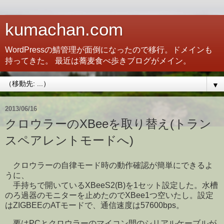
kumachan.com
WordPressの鯖管理が面倒になったので移行。ドメインも
持ってきた。 最近は蕎麦食べ歩きブログがメイン。
▼
2013/06/16
クロウラーのXBeeを取り替え(トラン
スペアレントモードへ)
クロウラーの自律モード時の動作確認が簡単にできるよ
うに、
手持ちで開いているXBeeS2(B)を1セット設定した。水槽
のろ過器のモニターを止めたのでXBee1つ空いたし。設定
はZIGBEEのATモードで、通信速度は57600bps。
要はPCとクロウラーのマイコン間のシリアルケーブルが