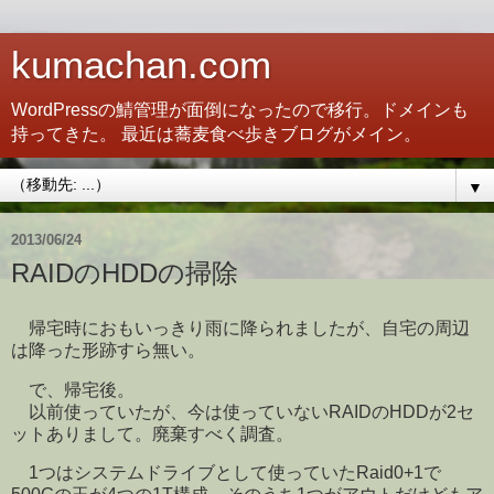
kumachan.com
WordPressの鯖管理が面倒になったので移行。ドメインも
持ってきた。 最近は蕎麦食べ歩きブログがメイン。
▼
2013/06/24
RAIDのHDDの掃除
帰宅時におもいっきり雨に降られましたが、自宅の周辺
は降った形跡すら無い。
で、帰宅後。
以前使っていたが、今は使っていないRAIDのHDDが2セ
ットありまして。廃棄すべく調査。
1つはシステムドライブとして使っていたRaid0+1で