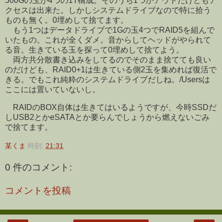
500Gの玉が4つの1T構成。そのうち1つがアウトだけどもア
クセスは出来た。しかしシステムドライブなので特に拾う
ものも無く。0埋めして捨てます。
もう1つはデータドライブで1Gの玉4つでRAID5を組んで
いたもの。これが全くダメ。音からしてヘッドがやられて
る音。生きている玉を探って0埋めして捨てよう。
両方共分散書き込みをしてるのでそのまま捨てても良い
のだけども、RAID0+1は生きている側2玉を集めれば復活で
きる。でもこれ純粋のシステムドライブだしね。/Usersは
ここには置いていないし。
RAIDのBOX自体は生きてはいるようですが、今時SSDだ
しUSB2とかeSATAとか要らんでしょうから燃えないごみ
で捨てます。
某くま
時刻:
21:31
0 件のコメント:
コメントを投稿