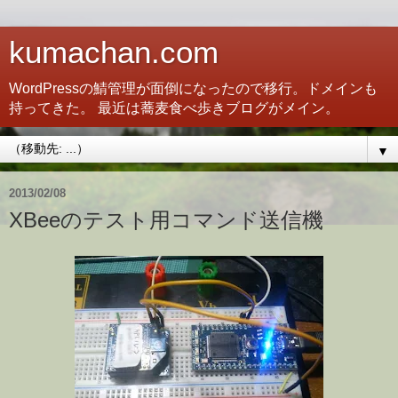
kumachan.com
WordPressの鯖管理が面倒になったので移行。ドメインも
持ってきた。 最近は蕎麦食べ歩きブログがメイン。
▼
2013/02/08
XBeeのテスト用コマンド送信機