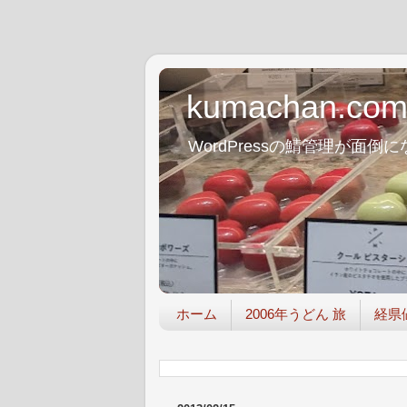
kumachan.co
WordPressの鯖管理が
ホーム
2006年うどん 旅
経県