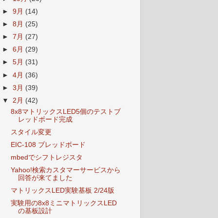
►
9月
(14)
►
8月
(25)
►
7月
(27)
►
6月
(29)
►
5月
(31)
►
4月
(36)
►
3月
(39)
▼
2月
(42)
8x8マトリックスLED5個のテストブ
レッドボード完成
スタイル変更
EIC-108 ブレッドボード
mbedでシフトレジスタ
Yahoo!検索カスタマーサービスから
回答が来てました
マトリックスLED実験基板 2/24版
実験用の8x8ミニマトリックスLED
の基板設計