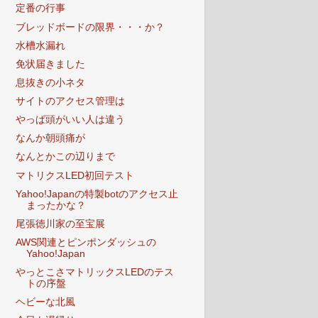
定番の行事
ブレッドボードの限界・・・か？
水槽水漏れ
免状届きました
息抜きの小ネタ
サイトのアクセス管理は
やっぱ頭がいい人は違う
なんか朝頭痛が
なんとかこの辺りまで
マトリクスLED初回テスト
Yahoo!Japanの特製botのアクセス止
まったかな？
尾張徳川家の至宝展
AWS関連とピンポンダッシュの
Yahoo!Japan
やっとこさマトリックスLEDのテス
トの序盤
ヘビーな北風