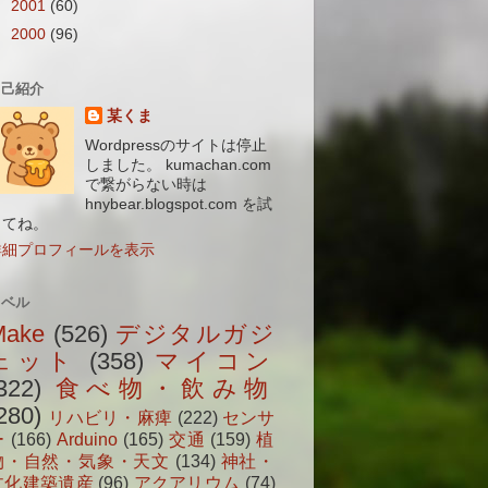
►
2001
(60)
►
2000
(96)
自己紹介
某くま
Wordpressのサイトは停止
しました。 kumachan.com
で繋がらない時は
hnybear.blogspot.com を試
してね。
詳細プロフィールを表示
ラベル
Make
(526)
デジタルガジ
ェット
(358)
マイコン
322)
食べ物・飲み物
280)
リハビリ・麻痺
(222)
センサ
ー
(166)
Arduino
(165)
交通
(159)
植
物・自然・気象・天文
(134)
神社・
文化建築遺産
(96)
アクアリウム
(74)