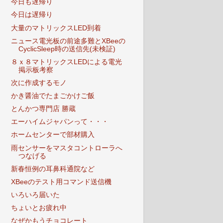
今日も遅帰り
今日は遅帰り
大量のマトリックスLED到着
ニュース電光板の前途多難とXBeeの
CyclicSleep時の送信先(未検証)
８ｘ８マトリックスLEDによる電光
掲示板考察
次に作成するモノ
かき醤油でたまごかけご飯
とんかつ専門店 勝蔵
エーハイムジャパンって・・・
ホームセンターで部材購入
雨センサーをマスタコントローラへ
つなげる
新春恒例の耳鼻科通院など
XBeeのテスト用コマンド送信機
いろいろ届いた
ちょいとお疲れ中
なぜかもうチョコレート