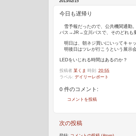
2013/02/15
今日も遅帰り
雪予報だったので、公共機関通勤。昨
バス→JR→立川バスで、そのどれも乗
明日は、朝ネジ買いにいってキャッ
明後日はツレが行こうという展示会
LEDをいじれる時間はあるのか？
投稿者
某くま
時刻:
20:55
ラベル:
デイリーレポート
0 件のコメント:
コメントを投稿
次の投稿
登録:
コメントの投稿 (Atom)