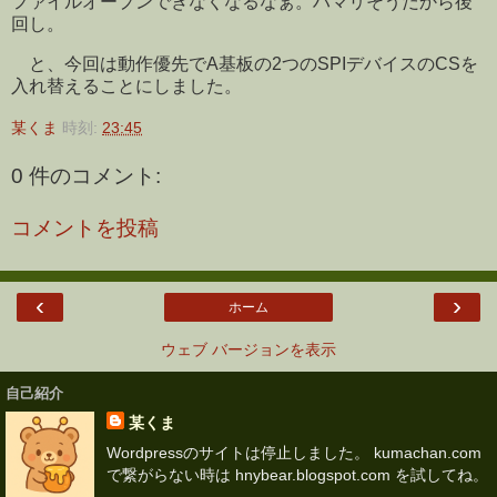
ファイルオープンできなくなるなぁ。ハマリそうだから後
回し。
と、今回は動作優先でA基板の2つのSPIデバイスのCSを
入れ替えることにしました。
某くま
時刻:
23:45
0 件のコメント:
コメントを投稿
‹
›
ホーム
ウェブ バージョンを表示
自己紹介
某くま
Wordpressのサイトは停止しました。 kumachan.com
で繋がらない時は hnybear.blogspot.com を試してね。