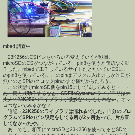
mbed 調査中
23K256のCSピンをいろいろ変えていくが駄目。
microSDのCSがつながっている、pin8を使うと問題なく動
作した。mbedで工作しているサイトだとたいていCSにこ
のpin8を使っている。このpinはデジタル入出力しか昨日が
無いのとSPIのクロックpinのすぐ横だからだろう。
この状態でmicroSD側をpin15にして試してみると・・・
あ、両方共動作するなぁ。SDFileSystemのライブラリは大
丈夫で23K256のライブラリが微妙なのかもしれない
。オシ
ロつないでみるかな？
追記（
23K256のライブラリは濡れ衣でした。自分のプロ
グラムでSPIのピン設定をしてる所が2ヶ所あって、片方直
してなかったや。
）
あ、でも、相互にmicroSDと23K256を使ってるとSDで