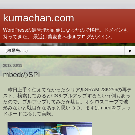
kumachan.com
WordPressの鯖管理が面倒になったので移行。ドメインも
持ってきた。 最近は蕎麦食べ歩きブログがメイン。
▼
2012/03/19
mbedのSPI
昨日上手く使えてなかったシリアルSRAM 23K256の再テ
スト。検索してみるとCSをプルアップするという例もあっ
たので、プルアップしてみたが駄目。オシロスコープで波
形みないと駄目かなあぁと思いつつ、まずはmbedをブレッ
ドボードに移して実験。