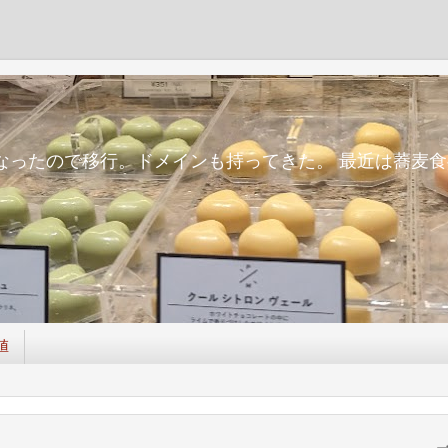
m
面倒になったので移行。ドメインも持ってきた。 最近は蕎
値