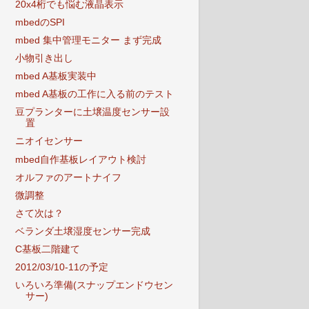
20x4桁でも悩む液晶表示
mbedのSPI
mbed 集中管理モニター まず完成
小物引き出し
mbed A基板実装中
mbed A基板の工作に入る前のテスト
豆プランターに土壌温度センサー設
置
ニオイセンサー
mbed自作基板レイアウト検討
オルファのアートナイフ
微調整
さて次は？
ベランダ土壌湿度センサー完成
C基板二階建て
2012/03/10-11の予定
いろいろ準備(スナップエンドウセン
サー)