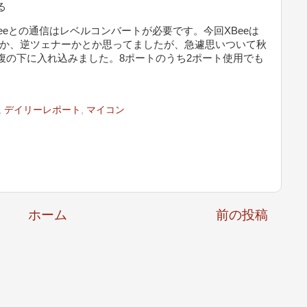
る
eとの通信はレベルコンバートが必要です。今回XBeeは
抵抗か、逆ツェナーかとか思ってましたが、急遽思いついて秋
の腹の下に入れ込みました。8ポートのうち2ポート使用でも
,
デイリーレポート
,
マイコン
ホーム
前の投稿