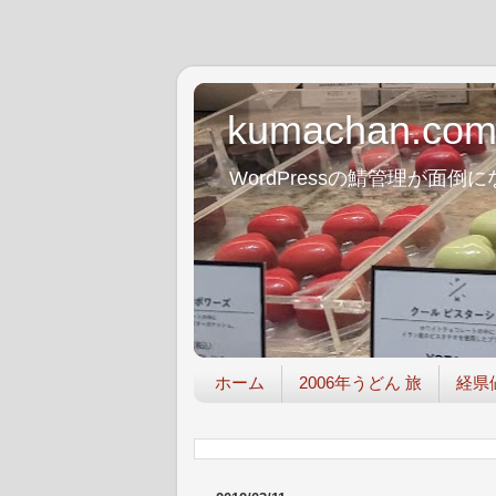
kumachan.co
WordPressの鯖管理が
ホーム
2006年うどん 旅
経県