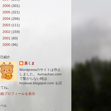
►
2006
(301)
►
2005
(321)
►
2004
(266)
►
2003
(111)
►
2002
(159)
►
2001
(60)
►
2000
(96)
自己紹介
某くま
Wordpressのサイトは停止
しました。 kumachan.com
で繋がらない時は
hnybear.blogspot.com を試
してね。
詳細プロフィールを表示
ラベル