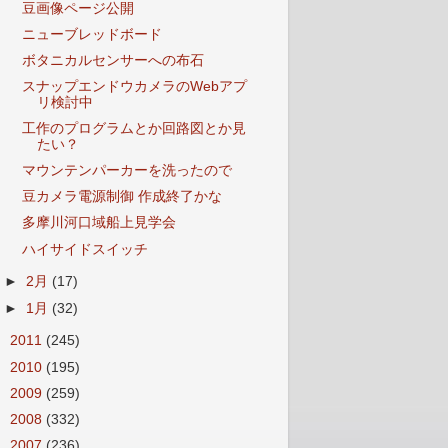
豆画像ページ公開
ニューブレッドボード
ボタニカルセンサーへの布石
スナップエンドウカメラのWebアプ
リ検討中
工作のプログラムとか回路図とか見
たい？
マウンテンパーカーを洗ったので
豆カメラ電源制御 作成終了かな
多摩川河口域船上見学会
ハイサイドスイッチ
►
2月
(17)
►
1月
(32)
►
2011
(245)
►
2010
(195)
►
2009
(259)
►
2008
(332)
►
2007
(236)