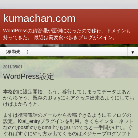
kumachan.com
WordPressの鯖管理が面倒になったので移行。ドメインも
持ってきた。 最近は蕎麦食べ歩きブログがメイン。
▼
2011/05/01
WordPress設定
本格的に設定開始。もう、移行してしまってデータはあと
から移そう。既存のtDiaryにもアクセス出来るようにしてお
けばよかろうと。
まずは携帯電話のメールから投稿できるようにモブログの
設定。Ktai_entryプラグインを利用。さくらインターネット
なのでpostfixでもqmailでも無いのでちと一手間かけて。ぐ
ぐればすぐにやり方が出てくるのはメジャーブログソフト