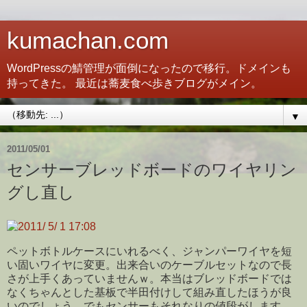
kumachan.com
WordPressの鯖管理が面倒になったので移行。ドメインも
持ってきた。 最近は蕎麦食べ歩きブログがメイン。
▼
2011/05/01
センサーブレッドボードのワイヤリン
グし直し
ペットボトルケースにいれるべく、ジャンパーワイヤを短
い固いワイヤに変更。出来合いのケーブルセットなので長
さが上手くあっていませんｗ。本当はブレッドボードでは
なくちゃんとした基板で半田付けして組み直したほうが良
いのでしょう。でもセンサーもそれなりの値段がします