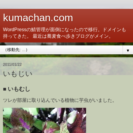
kumachan.com
WordPressの鯖管理が面倒になったので移行。ドメインも
持ってきた。 最近は蕎麦食べ歩きブログがメイン。
▼
2011/01/22
いもじい
■
いもむし
ツレが部屋に取り込んでいる植物に芋虫がいました。