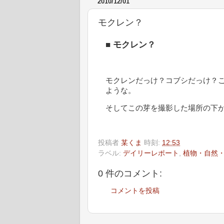
2010/12/01
モクレン？
■
モクレン？
モクレンだっけ？コブシだっけ？
ような。
そしてこの芽を撮影した場所の下が
投稿者
某くま
時刻:
12:53
ラベル:
デイリーレポート
,
植物・自然
0 件のコメント:
コメントを投稿