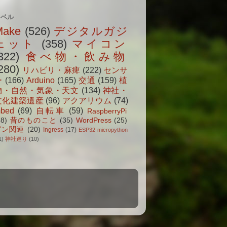
ラベル
Make
(526)
デジタルガジ
ェット
(358)
マイコン
322)
食べ物・飲み物
280)
リハビリ・麻痺
(222)
センサ
ー
(166)
Arduino
(165)
交通
(159)
植
物・自然・気象・天文
(134)
神社・
文化建築遺産
(96)
アクアリウム
(74)
bed
(69)
自転車
(59)
RaspberryPi
38)
昔のものこと
(35)
WordPress
(25)
ガン関連
(20)
Ingress
(17)
ESP32 micropython
1)
神社巡り
(10)