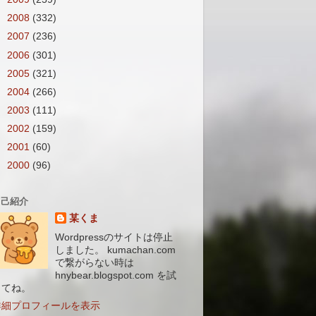
►
2008
(332)
►
2007
(236)
►
2006
(301)
►
2005
(321)
►
2004
(266)
►
2003
(111)
►
2002
(159)
►
2001
(60)
►
2000
(96)
自己紹介
某くま
Wordpressのサイトは停止
しました。 kumachan.com
で繋がらない時は
hnybear.blogspot.com を試
してね。
詳細プロフィールを表示