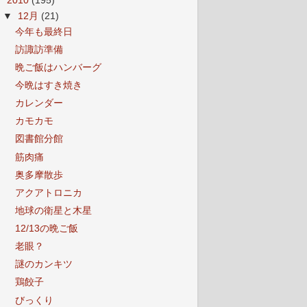
▼
2010
(195)
▼
12月
(21)
今年も最終日
訪諏訪準備
晩ご飯はハンバーグ
今晩はすき焼き
カレンダー
カモカモ
図書館分館
筋肉痛
奥多摩散歩
アクアトロニカ
地球の衛星と木星
12/13の晩ご飯
老眼？
謎のカンキツ
鶏餃子
びっくり