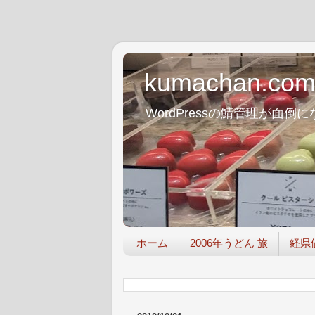
kumachan.co
WordPressの鯖管理が
ホーム
2006年うどん 旅
経県