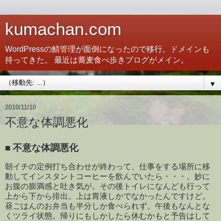
kumachan.com
WordPressの鯖管理が面倒になったので移行。ドメインも
持ってきた。 最近は蕎麦食べ歩きブログがメイン。
▼
2010/11/10
不意な体調悪化
■
不意な体調悪化
朝イチの定例打ち合わせが終わって、仕事をする場所に移
動してインスタントコーヒーを飲んでいたら・・・。妙に
お腹の膨満感と吐き気が。その後トイレになんども行って
上から下から排出。上は胃液しかでなかったんですけど。
昼ごはんのお弁当も半分しか食べられず。午後もなんとな
くツライ状態。帰りにもしかしたら休むかもと予告はして