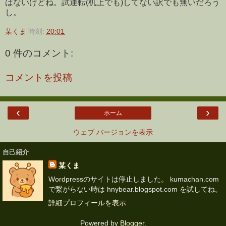
はないけどね。試運転(机上でも)してない訳でも無いだろう
し。
某くま
時刻:
20:01
0 件のコメント:
コメントを投稿
‹
›
ホーム
ウェブ バージョンを表示
自己紹介
某くま
Wordpressのサイトは停止しました。 kumachan.com
で繋がらない時は hnybear.blogspot.com を試してね。
詳細プロフィールを表示
Powered by
Blogger
.