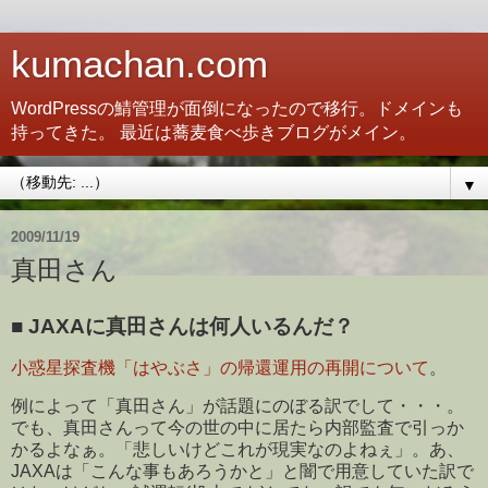
kumachan.com
WordPressの鯖管理が面倒になったので移行。ドメインも
持ってきた。 最近は蕎麦食べ歩きブログがメイン。
▼
2009/11/19
真田さん
■
JAXAに真田さんは何人いるんだ？
小惑星探査機「はやぶさ」の帰還運用の再開について
。
例によって「真田さん」が話題にのぼる訳でして・・・。
でも、真田さんって今の世の中に居たら内部監査で引っか
かるよなぁ。「悲しいけどこれが現実なのよねぇ」。あ、
JAXAは「こんな事もあろうかと」と闇で用意していた訳で