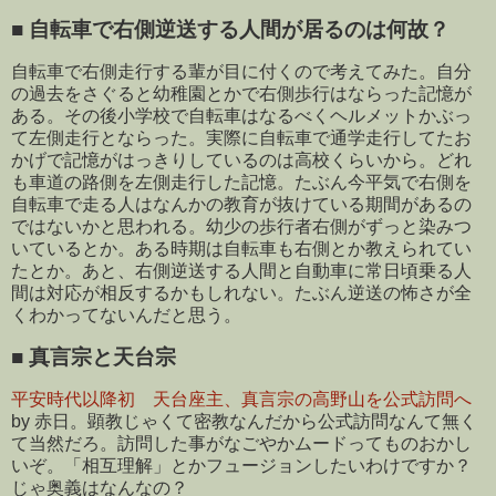
■
自転車で右側逆送する人間が居るのは何故？
自転車で右側走行する輩が目に付くので考えてみた。自分
の過去をさぐると幼稚園とかで右側歩行はならった記憶が
ある。その後小学校で自転車はなるべくヘルメットかぶっ
て左側走行とならった。実際に自転車で通学走行してたお
かげで記憶がはっきりしているのは高校くらいから。どれ
も車道の路側を左側走行した記憶。たぶん今平気で右側を
自転車で走る人はなんかの教育が抜けている期間があるの
ではないかと思われる。幼少の歩行者右側がずっと染みつ
いているとか。ある時期は自転車も右側とか教えられてい
たとか。あと、右側逆送する人間と自動車に常日頃乗る人
間は対応が相反するかもしれない。たぶん逆送の怖さが全
くわかってないんだと思う。
■
真言宗と天台宗
平安時代以降初 天台座主、真言宗の高野山を公式訪問へ
by 赤日。顕教じゃくて密教なんだから公式訪問なんて無く
て当然だろ。訪問した事がなごやかムードってものおかし
いぞ。「相互理解」とかフュージョンしたいわけですか？
じゃ奥義はなんなの？