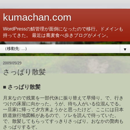
kumachan.com
WordPressの鯖管理が面倒になったので移行。ドメインも
持ってきた。 最近は蕎麦食べ歩きブログがメイン。
▼
2009/05/29
さっぱり散髪
■
さっぱり散髪
月末なので残業を一部代休に振り替えて早帰り。で、行き
つけの床屋に向かった。うが、待ち人がいる位混んでる。
一旦家に帰って夕方来ようかと思ったけど、ここには日本
鉄道旅行地図帳があるので、ソレを読んで待っていた。
で、散髪してもらってすっきりさっぱり。おなかの贅肉も
さっぱりするぞ。