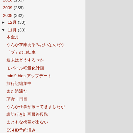
►
2010
(195)
►
2009
(259)
▼
2008
(332)
►
12月
(30)
▼
11月
(30)
木金月
なんか在庫あるみたいなんだな
「ブ」の自転車
週末はどうするべか
モバイル軽量化計画
mini9 bios アップデート
旅行記編集中
また渋滞だ
茅野１日目
なんか仕事が振ってきましたが
諏訪行き計画最終段階
まともな携帯が出ない
S9-HD予約済み