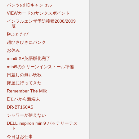
パンツのHDキャンセル
VIEWカードのサンクスポイント
インフルエンザ予防接種2008/2009
版
榊ふたたび
超ひさびさにパンク
お休み
mini9 XP英語版化完了
mini9のクリーンインストール準備
日差しの無い晩秋
床屋に行ってきた
Remember The Milk
Eモバから新端末
DR-BT160AS
シャワーが使えない
DELL inspiron mini9 バッテリーテス
ト
今日はお仕事