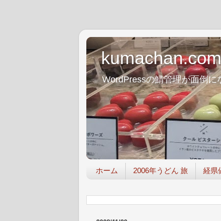
kumachan.co
WordPressの鯖管理が
ホーム
2006年うどん 旅
経県