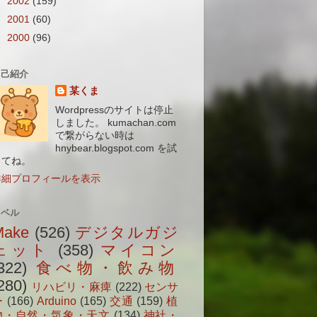
►
2002
(159)
►
2001
(60)
►
2000
(96)
自己紹介
某くま
Wordpressのサイトは停止
しました。 kumachan.com
で繋がらない時は
hnybear.blogspot.com を試
してね。
詳細プロフィールを表示
ラベル
Make
(526)
デジタルガジ
ェット
(358)
マイコン
322)
食べ物・飲み物
280)
リハビリ・麻痺
(222)
センサ
ー
(166)
Arduino
(165)
交通
(159)
植
物・自然・気象・天文
(134)
神社・