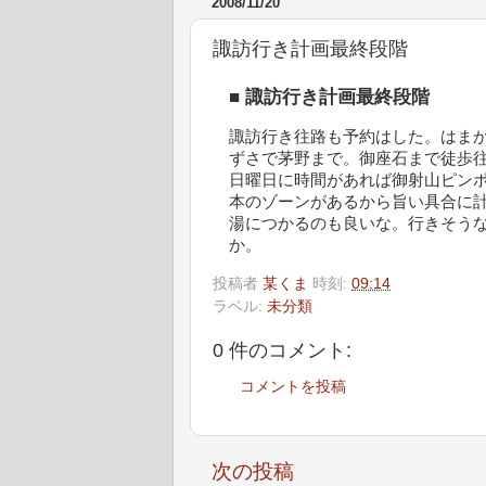
2008/11/20
諏訪行き計画最終段階
■
諏訪行き計画最終段階
諏訪行き往路も予約はした。はまか
ずさで茅野まで。御座石まで徒歩
日曜日に時間があれば御射山ピンポン
本のゾーンがあるから旨い具合に
湯につかるのも良いな。行きそう
か。
投稿者
某くま
時刻:
09:14
ラベル:
未分類
0 件のコメント:
コメントを投稿
次の投稿