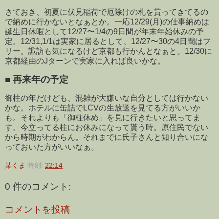
さておき、初夏に伏見稲荷で厄除けの札を貰ってきてるの
で納めに行かないとなぁとか。一応12/29(月)の仕事納めは
誕生日休暇として12/27〜1/4の9日間が年末年始休みの予
定。12/31,1/1は実家に居るとして、12/27〜30の4日間はフ
リー。諏訪も気になるけど京都も行かんとなぁと。12/30に
京都経由のJターンで実家に入れば良いかな。
■
再来年の予定
御柱の年だけども、混雑が大嫌いな自分としては行かない
かな。ホテルに缶詰でLCVの生放送を見てる方がいいか
も。それよりも「御柱休め」を見に行きたいと思ってま
す。今立ってる柱にお休みになって貰う時。原住民でない
から時期がわからん。それまでに氏子さんと知り合いにな
っておいた方がいいなぁ。
某くま
時刻:
22:14
0 件のコメント:
コメントを投稿