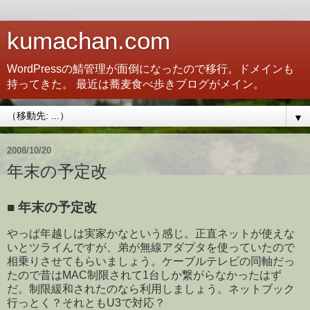
kumachan.com
WordPressの鯖管理が面倒になったので移行。ドメインも
持ってきた。 最近は蕎麦食べ歩きブログがメイン。
▼
2008/10/20
年末の予定改
■
年末の予定改
やっぱ年越しは実家かなという感じ。正直ネットが使えな
いとツライんですが、弟が無線アダプタを使っていたので
相乗りさせてもらいましょう。ケーブルテレビの同軸だっ
たので昔はMAC制限されて1台しか繋がらなかったはず
だ。制限緩和されたのなら利用しましょう。ネットブック
行っとく？それともU3で対応？