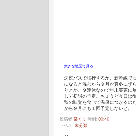
大きな地図で見る
深夜バスで強行するか、新幹線で
になると混むから９月か真冬にず
りとか。９連休なので年末実家に
して初詣の予定。ちょうど今日は御
秋の味覚を食べて温泉につかるの
から９月にも１回予定しないと。
投稿者
某くま
時刻:
00:40
ラベル:
未分類