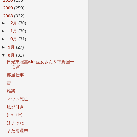
►
2010
(195)
►
2009
(259)
▼
2008
(332)
►
12月
(30)
►
11月
(30)
►
10月
(31)
►
9月
(27)
▼
8月
(31)
日光東照宮with巫女さん＆下野国一
之宮
部屋仕事
雷
雅楽
マウス死亡
風邪引き
(no title)
はまった
また雨週末