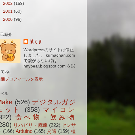
►
2002
(159)
►
2001
(60)
►
2000
(96)
自己紹介
某くま
Wordpressのサイトは停止
しました。 kumachan.com
で繋がらない時は
hnybear.blogspot.com を試
してね。
詳細プロフィールを表示
ラベル
Make
(526)
デジタルガジ
ェット
(358)
マイコン
322)
食べ物・飲み物
280)
リハビリ・麻痺
(222)
センサ
ー
(166)
Arduino
(165)
交通
(159)
植