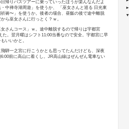
の日帰りバスツアーに乗っていったほうが楽んなんだよ
・中禅寺湖周遊」を使うか、 「巫女さんと巡る 日光東
別祈祷〜」を使うか。後者の場合、昼飯の後で途中離脱
だから巫女さんに行っとく？ｗ。
巫女さんコース」ｗ。途中離脱するので帰りは宇都宮
をおさえた。翌月曜はシフト11:00当番なので安全。宇都宮に早
子もいいかと。
に飛騨一之宮に行こうかとも思ってたんだけども、深夜
6:00前に高山に着くし。JR高山線はぜんぜん電車ない