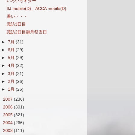
いろいろキター
IIJ mobile(D)、ACCA mobile(D)
暑い・・・
諏訪3日目
諏訪2日目御舟祭当日
►
7月
(31)
►
6月
(29)
►
5月
(29)
►
4月
(22)
►
3月
(21)
►
2月
(26)
►
1月
(25)
►
2007
(236)
►
2006
(301)
►
2005
(321)
►
2004
(266)
►
2003
(111)