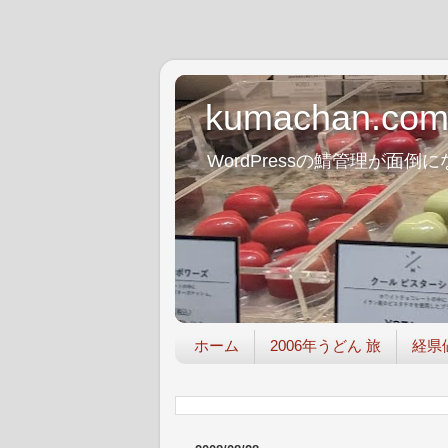
kumachan.co
WordPressの鯖管理が
ホーム
2006年うどん 旅
経県