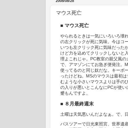
2008/08/28
マウス死亡
■
マウス死亡
やられるときは一気にいろいろ壊れるわけで。自宅
の左クリックが死に気味。今はコードつきのI
いつも左クリック死に気味だった
けど力を込めてクリックしないと
理よこれじゃ。PC教室の親父風の
で、アマゾンにてお急ぎ便発注。Microso
使ってるのと同じ奴だな。キーボー
ったけどね。MSのマウスは最初
むような小さいマウスよりは手の
の入りが悪いとこんなにPCが使い
蹙もんですよ。
■
８月最終週末
土曜は天気悪いんだよなぁ。で、
バスツアーで日光東照宮、世界遺