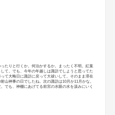
ゆったりと行くか。何泊かするか。まったく不明。紅葉
らして。でも、今年の年越しは諏訪でしようと思ってた
帰って大晦日に諏訪に戻って大祓いして。そのまま滞在
射山神事の日でしたね。次の諏訪は10月か11月かな。
だ。でも、神棚にあげてる前宮の水眼の水を汲みにいく