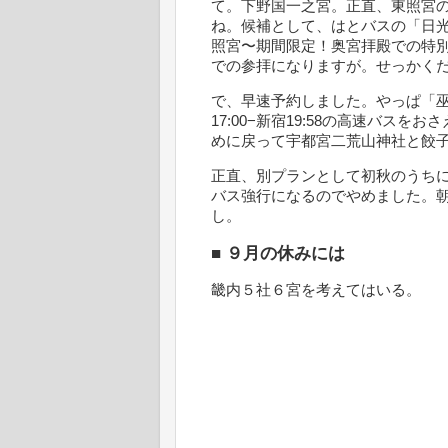
て。下野国一之宮。正直、東照宮
ね。候補として、はとバスの「日光
照宮〜期間限定！奥宮拝殿での特
での参拝になりますが。せっかく
で、早速予約しました。やっぱ「
17:00−新宿19:58の高速バス
めに戻って宇都宮二荒山神社と餃
正直、別プランとして初秋のうち
バス強行になるのでやめました。朝
し。
■
９月の休みには
畿内５社６宮を考えてはいる。