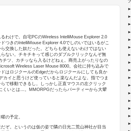
ブ
PCのWireless IntelliMouse Explorer 2.0
ntelliMouse Explorer 4.0でしのいではいるがこ
から交換した奴だった。どちらも使えないわけではない
入らない。チキチキって感じのダブルクリックなんぞ無
カチツ、カチッなら入るけどねぇ。商売上がったりなの
ft Wireless Laser Mouse 8000。会社に持ち込みで
ドはロジクールのEdgeだからロジクールにしても良か
はデカイと思うけど使っていると楽なんだよな。指でつま
ひらで移動できるし。しっかし正直マウスの左クリック
にくいとは…。MMORPGだったらパーティーから大顰
日曜の予定。
産だぞ。というのは仮の姿で隣の日光二荒山神社が目当