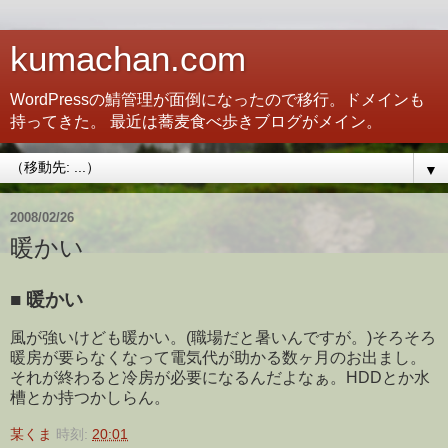
kumachan.com
WordPressの鯖管理が面倒になったので移行。ドメインも
持ってきた。 最近は蕎麦食べ歩きブログがメイン。
▼
2008/02/26
暖かい
■
暖かい
風が強いけども暖かい。(職場だと暑いんですが。)そろそろ
暖房が要らなくなって電気代が助かる数ヶ月のお出まし。
それが終わると冷房が必要になるんだよなぁ。HDDとか水
槽とか持つかしらん。
某くま
時刻:
20:01