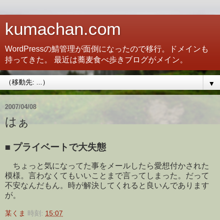
kumachan.com
WordPressの鯖管理が面倒になったので移行。ドメインも
持ってきた。 最近は蕎麦食べ歩きブログがメイン。
▼
2007/04/08
はぁ
■
プライベートで大失態
ちょっと気になってた事をメールしたら愛想付かされた
模様。言わなくてもいいことまで言ってしまった。だって
不安なんだもん。時が解決してくれると良いんであります
が。
某くま
時刻:
15:07