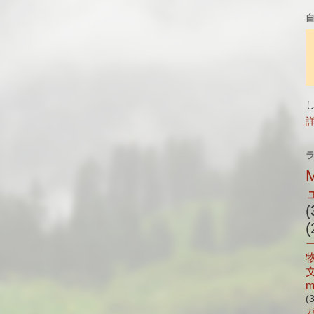
(
(
m
(