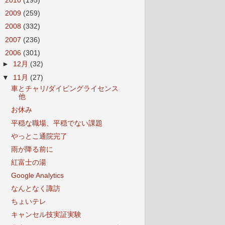
►
2010
(195)
►
2009
(259)
►
2008
(332)
►
2007
(236)
▼
2006
(301)
►
12月
(32)
▼
11月
(27)
車とチャリ/ダイビングライセンス
他
お休み
平穏な職場、平穏でない課題
やっとこ通院完了
雨が降る前に
紅富士の湯
Google Analytics
なんとなく諏訪
ちょいテレ
キャンセル技実証実験