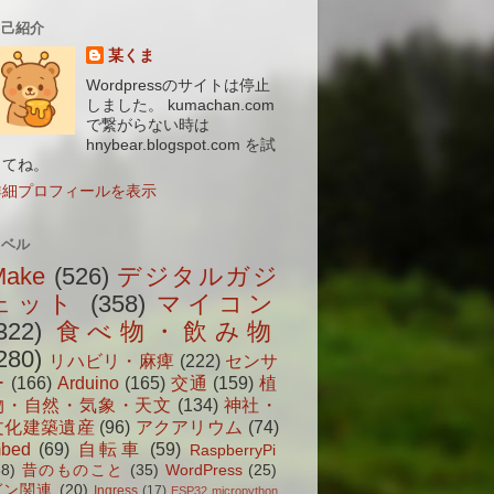
自己紹介
某くま
Wordpressのサイトは停止
しました。 kumachan.com
で繋がらない時は
hnybear.blogspot.com を試
してね。
詳細プロフィールを表示
ラベル
Make
(526)
デジタルガジ
ェット
(358)
マイコン
322)
食べ物・飲み物
280)
リハビリ・麻痺
(222)
センサ
ー
(166)
Arduino
(165)
交通
(159)
植
物・自然・気象・天文
(134)
神社・
文化建築遺産
(96)
アクアリウム
(74)
bed
(69)
自転車
(59)
RaspberryPi
38)
昔のものこと
(35)
WordPress
(25)
ガン関連
(20)
Ingress
(17)
ESP32 micropython