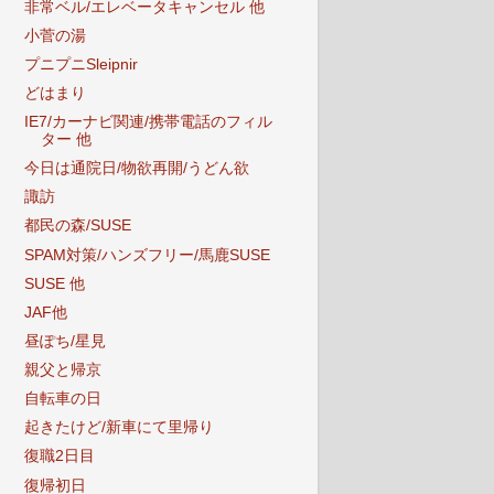
非常ベル/エレベータキャンセル 他
小菅の湯
プニプニSleipnir
どはまり
IE7/カーナビ関連/携帯電話のフィル
ター 他
今日は通院日/物欲再開/うどん欲
諏訪
都民の森/SUSE
SPAM対策/ハンズフリー/馬鹿SUSE
SUSE 他
JAF他
昼ぽち/星見
親父と帰京
自転車の日
起きたけど/新車にて里帰り
復職2日目
復帰初日