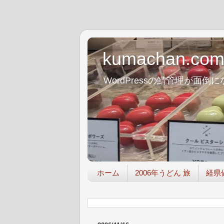
kumachan.co
WordPressの鯖管理が
ホーム
2006年うどん 旅
経県