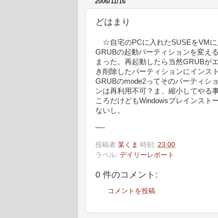
2006/11/16
どはまり
☆自宅のPCに入れたSUSEをVM
GRUBの起動パーティションを変える
まった。再起動したら当然GRUBが
き削除したパーティションにインスト
GRUBのmode2ってそのパーティ
ンは再利用不可？ま、縮小してやる事は
ころだけどもWindowsプレインス
ないし。
—-
投稿者
某くま
時刻:
23:00
ラベル:
デイリーレポート
0 件のコメント:
コメントを投稿