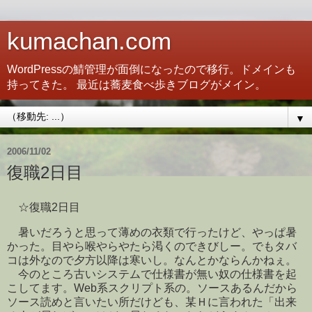
kumachan.com
WordPressの鯖管理が面倒になったので移行。ドメインも
持ってきた。 最近は蕎麦食べ歩きブログがメイン。
▼
2006/11/02
復職2日目
☆復職2日目
暑いだろうと思って薄めの衣類で行ったけど、やっぱ暑
かった。目やら喉やらやたら渇くのできびしー。でもタバ
コは外なので夕方以降は寒いし。なんとかならんかねぇ。
今のところ古いシステムで仕様書が無い奴の仕様書を起
こしてます。Web系スクリプト系の。ソースあるんだから
ソース読めと言いたい所だけども、某Ｈに言われた「出来