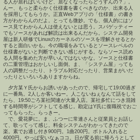
る人が居ればいいけど、居なくなったらどうすんの？」。
んー、もっと柔らかく仕様書を書くべきなのか、出来る人
を採用してもらうか。正直Webアプリの「仕様書」の書き
方がわからんのだよ。とっても微妙。でも、個人的にはソ
ース見てわからん人は使えないとは思う。スパゲッティー
でもソースがあれば解読は出来るんだから。システム開発
屋は新人研修でLinuxのカーネルのソースを理解させるとか
すると面白いかも。今の職場をみているとソースレベルの
仕様書がないと判断できない感じがする。ならソース読め
る人間を集めた方が早いんではないかな。ソースと仕様書
の二重管理はおかしいし面倒。ま、「システム屋」っても
人の調整だったり、トラブル対応だったり、営業まがいだ
ったりといろいろありますからね。
夕方某Ｙ氏からお誘いがあったので、帰宅して19:00過ぎ
に一番鳥。2人しか客いねー。人こないねぇなんて話をして
たら、19:50ごろ某社関連が大量入店。某社多忙につき混雑
する時間帯がシフトしてる感じ。勘定はY氏に復職祝でおご
ってもらった。らっきー。
で、愛花夢に。ま、ふつーに常連さんと従業員とお話し
て、歌ってって感じ。料金システムがわかってきたので
楽。素でお通し付き900円。1曲200円。ボトル入れると
4000円。やっぱ安いなぁココ。日が変る前に帰ろうとして