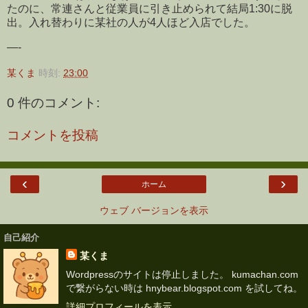
たのに、常連さんと従業員に引き止められて結局1:30に脱
出。入れ替わりに某社の人が4人ほど入店でした。
—-
某くま
時刻:
23:00
0 件のコメント:
コメントを投稿
‹
›
ホーム
ウェブ バージョンを表示
自己紹介
某くま
Wordpressのサイトは停止しました。 kumachan.com
で繋がらない時は hnybear.blogspot.com を試してね。
詳細プロフィールを表示