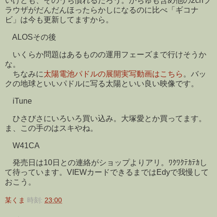
いけども、そのうち慣れるだろう。かちゅも含め他の2chブ
ラウザがだんだんほったらかしになるのに比べ「ギコナ
ビ」は今も更新してますから。
ALOSその後
いくらか問題はあるものの運用フェーズまで行けそうか
な。
ちなみに
太陽電池パドルの展開実写動画はこちら
。バッ
クの地球といいパドルに写る太陽といい良い映像です。
iTune
ひさびさにいろいろ買い込み。大塚愛とか買ってます。
ま、この手のはスキやね。
W41CA
発売日は10日との連絡がショップよりアリ。ﾜｸﾜｸﾃｶﾃｶし
て待っています。VIEWカードできるまではEdyで我慢して
おこう。
某くま
時刻:
23:00