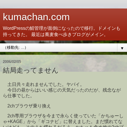
kumachan.com
WordPressの鯖管理が面倒になったので移行。ドメインも
持ってきた。 最近は蕎麦食べ歩きブログがメイン。
▼
2006/02/05
結局走ってません
土日共々走れませんでした。ヤバイ。
今日の昼からはいい感じの天気だったのだが、残念なが
ら仕事でした。
2chブラウザ乗り換え
2ch専用ブラウザを今まで永らく使っていた「かちゅーし
ゃ+KAGE」から「ギコナビ」に替えました。まだ慣れてな