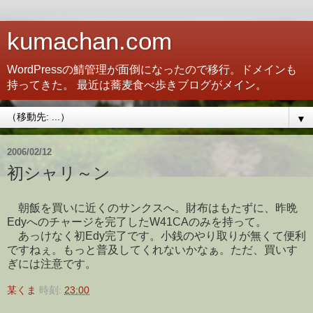
kumachan.com
WordPressの鯖管理が面倒になったので移行。ドメインも
持ってきた。 最近は蕎麦食べ歩きブログがメイン。
▼
2006/02/12
初シャリ～ン
朝飯を買いに近くのサンクスへ。財布はもたずに、昨晩
Edyへのチャージを完了したW41CAのみを持って。
あっけなく初Edy完了です。小銭のやり取りが無くて便利
ですねぇ。もっと普及してくれないかなぁ。ただ、買いす
ぎには注意です。
某くま
時刻:
23:00