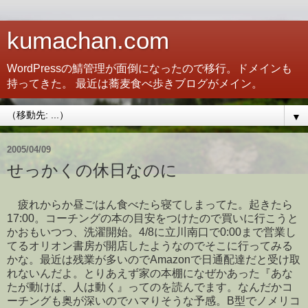
kumachan.com
WordPressの鯖管理が面倒になったので移行。ドメインも
持ってきた。 最近は蕎麦食べ歩きブログがメイン。
▼
2005/04/09
せっかくの休日なのに
疲れからか昼ごはん食べたら寝てしまってた。起きたら
17:00。コーチングの本の目安をつけたので買いに行こうと
かおもいつつ、洗濯開始。4/8に立川南口で0:00まで営業し
てるオリオン書房が開店したようなのでそこに行ってみる
かな。最近は残業が多いのでAmazonで日通配達だと受け取
れないんだよ。とりあえず家の本棚になぜかあった『あな
たが動けば、人は動く』ってのを読んでます。なんだかコ
ーチングも奥が深いのでハマりそうな予感。B型でノメリコ