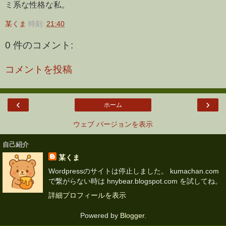
ミ系な性格な私。
某くま
時刻:
21:40
0 件のコメント:
コメントを投稿
‹
›
ホーム
ウェブ バージョンを表示
自己紹介
某くま
Wordpressのサイトは停止しました。 kumachan.com
で繋がらない時は hnybear.blogspot.com を試してね。
詳細プロフィールを表示
Powered by
Blogger
.