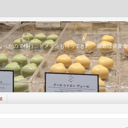
m
面倒になったので移行。ドメインも持ってきた。 最近は蕎
値