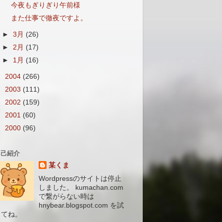
今夜もぎりぎり午前様
また仕事で徹夜ですよ。
►
3月
(26)
►
2月
(17)
►
1月
(16)
►
2004
(266)
►
2003
(111)
►
2002
(159)
►
2001
(60)
►
2000
(96)
自己紹介
某くま
Wordpressのサイトは停止
しました。 kumachan.com
で繋がらない時は
hnybear.blogspot.com を試
してね。