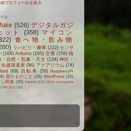
詳細プロフィールを表示
ラベル
Make
(526)
デジタルガジ
ェット
(358)
マイコン
322)
食べ物・飲み物
280)
リハビリ・麻痺
(222)
センサ
ー
(166)
Arduino
(165)
交通
(159)
植
物・自然・気象・天文
(134)
神社・
文化建築遺産
(96)
アクアリウム
(74)
bed
(69)
自転車
(59)
RaspberryPi
38)
昔のものこと
(35)
WordPress
(25)
ガン関連
(20)
Ingress
(17)
ESP32 micropython
1)
神社巡り
(10)