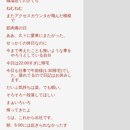
職場近くのさくら
ねむねむ
またアクセスカウンタが飛んだ模様
で
筋肉痛の日
ああ、久々に愛車にまたがった。
せっかくの休日なのに
今まで考えたことも無いような事を
やろうとしている自分
今日は22:00すぎに帰宅
今日も仕事で午前様(1:30帰宅)でし
た。疲れてるので日記はお休みし
ます。
だいぶ気持ちは楽。でも眠い。
そろそろ一段落してほしい
まぁいろいろ
帰ってきたよ
うは、これから出社です。
朝、5:00には起きられなかったす