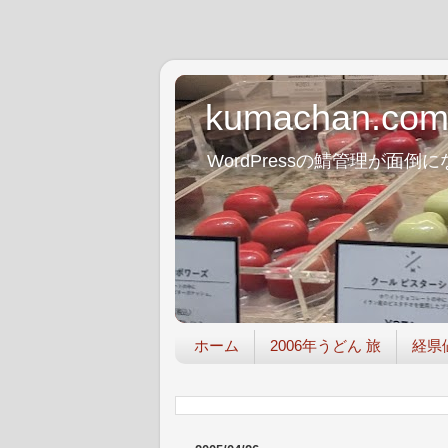
kumachan.co
WordPressの鯖管理が
ホーム
2006年うどん 旅
経県