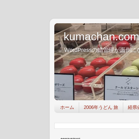
kumachan.co
WordPressの鯖管理が
ホーム
2006年うどん 旅
経県