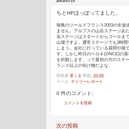
2003/07/15
ちとHPほっぽってました。
毎晩のツールドフランス2003の生
ません。アルプスの山岳ステージあ
岳ステージはスタートからゴールまで
山場ですよ。通常ステージでも3時間
しまう。会社に行っている昼間や寝て
す。しかし昨日のベロキ(ONCE)
を祈願します。って最初の方のステ
ランス以上の化け物だよな。
投稿者
某くま
時刻:
20:00
ラベル:
デイリーレポート
0 件のコメント:
コメントを投稿
次の投稿