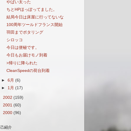
やばい太った
ちとHPほっぽってました。
結局今日は床屋に行ってないな
100周年ツールドフランス開始
羽田までポタリング
シロッコ
今日は便秘です。
今日もお届けモノ到着
>帰りに降られた
CleanSpeedの荷台到着
►
6月
(6)
►
1月
(17)
►
2002
(159)
►
2001
(60)
►
2000
(96)
自己紹介