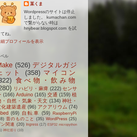
某くま
Wordpressのサイトは停止
しました。 kumachan.com
で繋がらない時は
hnybear.blogspot.com を試
してね。
詳細プロフィールを表示
ラベル
Make
(526)
デジタルガジ
ェット
(358)
マイコン
322)
食べ物・飲み物
280)
リハビリ・麻痺
(222)
センサ
ー
(166)
Arduino
(165)
交通
(159)
植
物・自然・気象・天文
(134)
神社・
文化建築遺産
(96)
アクアリウム
(74)
bed
(69)
自転車
(59)
RaspberryPi
38)
昔のものこと
(35)
WordPress
(25)
ガン関連
(20)
Ingress
(17)
ESP32 micropython
1)
神社巡り
(10)