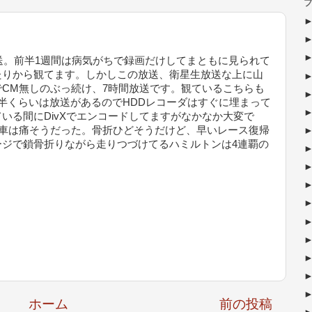
ブ
放送。前半1週間は病気がちで録画だけしてまともに見られて
たりから観てます。しかしこの放送、衛星生放送な上に山
CM無しのぶっ続け、7時間放送です。観ているこちらも
半くらいは放送があるのでHDDレコーダはすぐに埋まって
いる間にDivXでエンコードしてますがなかなか大変で
の落車は痛そうだった。骨折ひどそうだけど、早いレース復帰
ージで鎖骨折りながら走りつづけてるハミルトンは4連覇の
ホーム
前の投稿