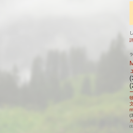
(
(
m
(
(1