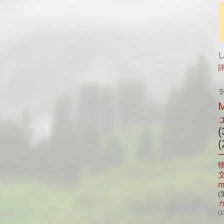
(
(
m
(
(1