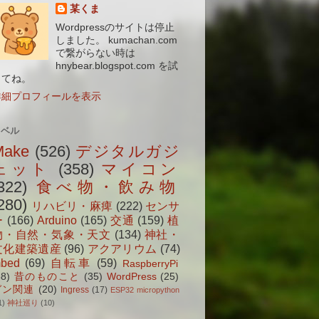
某くま
Wordpressのサイトは停止
しました。 kumachan.com
で繋がらない時は
hnybear.blogspot.com を試
してね。
詳細プロフィールを表示
ラベル
Make
(526)
デジタルガジ
ェット
(358)
マイコン
322)
食べ物・飲み物
280)
リハビリ・麻痺
(222)
センサ
ー
(166)
Arduino
(165)
交通
(159)
植
物・自然・気象・天文
(134)
神社・
文化建築遺産
(96)
アクアリウム
(74)
bed
(69)
自転車
(59)
RaspberryPi
38)
昔のものこと
(35)
WordPress
(25)
ガン関連
(20)
Ingress
(17)
ESP32 micropython
1)
神社巡り
(10)