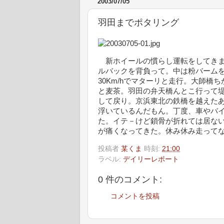
2003/07/05
羽田までポタリング
新ホイールの慣らし運転をしてきま
ルバックを背負って。中は粉バームを
30Km/hでマターリと走行。大師
と麦茶。羽田の弁天橋んとこ行って堤
して戻り。京浜東北の鉄橋を越えた
浮いているんだもん。丁度、車やバ
た。イテ－けど鎖骨が折れては居な
が痛くなってきた。休み休み走って
投稿者
某くま
時刻:
21:00
ラベル:
デイリーレポート
0 件のコメント:
コメントを投稿