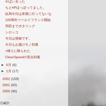
やばい太った
ちとHPほっぽってました。
結局今日は床屋に行ってないな
100周年ツールドフランス開始
羽田までポタリング
シロッコ
今日は便秘です。
今日もお届けモノ到着
>帰りに降られた
CleanSpeedの荷台到着
►
6月
(6)
►
1月
(17)
►
2002
(159)
►
2001
(60)
►
2000
(96)
自己紹介