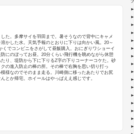
ブ
した。多摩サイを羽田まで。暑そうなので背中にキャメ
溶かした水。天気予報のとおりに下りは向かい風。20～
橋ちかくでコンビニをさがして昼飯購入。おにぎりワショーイ
防にのぼってお昼。20分くらい飛行機を眺めながら休憩
あたり、堤防から下に下りるZ字の下りコーナーコケた。砂
イクの進入防止の棒の所。その棒で右胸を思い切り打っ
い模様なのでそのまま走る。川崎側に移ったあたりでお尻
なんとか帰宅。ホイールはやっぱええ感じです。