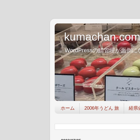
kumachan.co
WordPressの鯖管理が
ホーム
2006年うどん 旅
経県