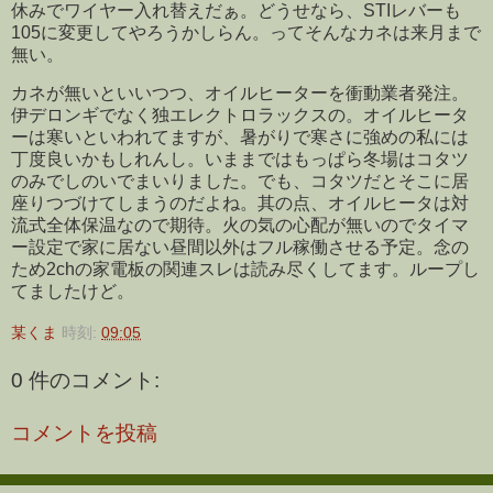
休みでワイヤー入れ替えだぁ。どうせなら、STIレバーも
105に変更してやろうかしらん。ってそんなカネは来月まで
無い。
カネが無いといいつつ、オイルヒーターを衝動業者発注。
伊デロンギでなく独エレクトロラックスの。オイルヒータ
ーは寒いといわれてますが、暑がりで寒さに強めの私には
丁度良いかもしれんし。いままではもっぱら冬場はコタツ
のみでしのいでまいりました。でも、コタツだとそこに居
座りつづけてしまうのだよね。其の点、オイルヒータは対
流式全体保温なので期待。火の気の心配が無いのでタイマ
ー設定で家に居ない昼間以外はフル稼働させる予定。念の
ため2chの家電板の関連スレは読み尽くしてます。ループし
てましたけど。
某くま
時刻:
09:05
0 件のコメント:
コメントを投稿