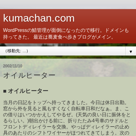
kumachan.com
WordPressの鯖管理が面倒になったので移行。ドメインも
持ってきた。 最近は蕎麦食べ歩きブログがメイン。
▼
2002/11/10
オイルヒーター
■
オイルヒーター
当月の日記をトップへ持ってきました。今日は休日出勤。
窓から外を見ると風もすくなく自転車日和だなぁ。ま、こ
の借りはいつかかえしてやるぜ。(天気の良い日に振休をと
るらしい。)朝出かける前に、折りたたみ4号車のサドルと
フロントディレイラーを交換。やっぱディレイラーの止め
具のあたりのシフトワイヤーがほつれてきてしまう。次の